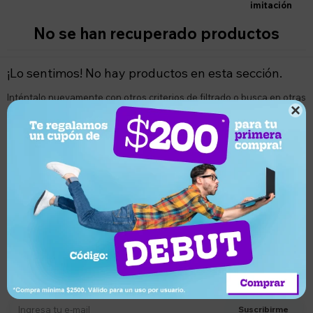
imitación
No se han recuperado productos
¡Lo sentimos! No hay productos en esta sección.
Inténtalo nuevamente con otros criterios de filtrado o busca en otras

secciones de nuestro catálogo.
Quitar filtros
Filtrando por:
Muñecas y muñecos
Bandai
Te recomendamos quitar:
Bandai
Suscríbete a nuestro newsletter
Recibí ofertas, novedades y más
Suscribirme