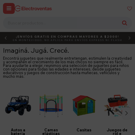


¡ENVÍOS GRATIS EN COMPRAS MAYORES A $2000!
DEBUT
ACTIVÁ EL CÓDIGO
EN MONTEVIDEO, NO APLICA PARA ENVÍOS EXPRESS NI FLASH
Imaginá. Jugá. Crecé.
Encontrá juguetes que realmente entretengan, estimulen la creatividad
y acompañen el crecimiento de los más chicos no siempre es fácil.
Para ayudarte a elegir, reunimos una selección de juguetes para niños
con opciones para todas las edades e intereses, desde juguetes
educativos y juegos de construcción hasta muñecas, vehículos y
mucho más.
Autos a
Camas
Casitas
Juegos de
batería
elásticas
rol e