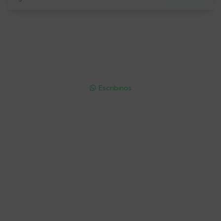
Soriano 932 Esq. Convención

Lunes a Viernes 9:30 a 19:00 / Sábados 9:30 a 14:00

095 772 214 (Whatsapp - Solo Mensajes)

Escribinos

Cuenta
Empresa
Compra
Seguinos