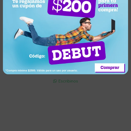
Suscríbete a nuestro newsletter
Recibí ofertas, novedades y más
Suscribirme
Soriano 932 Esq. Convención

Lunes a Viernes 9:30 a 19:00 / Sábados 9:30 a 14:00

095 772 214 (Whatsapp - Solo Mensajes)

Escribinos

Cuenta
Empresa
Compra