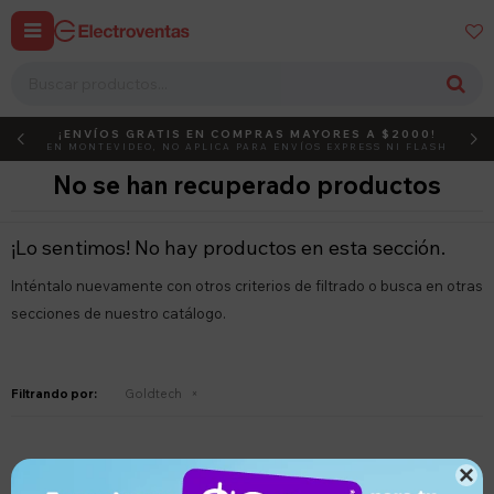


¡ENVÍOS GRATIS EN COMPRAS MAYORES A $2000!
DEBUT
ACTIVÁ EL CÓDIGO
EN MONTEVIDEO, NO APLICA PARA ENVÍOS EXPRESS NI FLASH
No se han recuperado productos
¡Lo sentimos! No hay productos en esta sección.
Inténtalo nuevamente con otros criterios de filtrado o busca en otras
secciones de nuestro catálogo.
Filtrando por:
Goldtech
