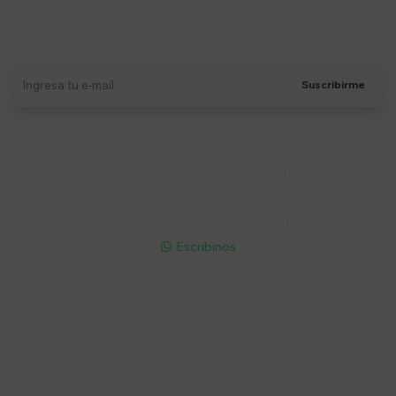
Suscríbete a nuestro newsletter
Recibí ofertas, novedades y más
Suscribirme
Soriano 932 Esq. Convención

Lunes a Viernes 9:30 a 19:00 / Sábados 9:30 a 14:00

095 772 214 (Whatsapp - Solo Mensajes)

Escribinos

Cuenta
Empresa
Compra