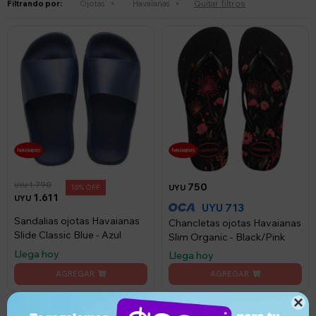
Quitar filtros
Filtrando por:
Ojotas
Havaianas
1.790
750
UYU
10
UYU
1.611
UYU
713
UYU
Sandalias ojotas Havaianas
Chancletas ojotas Havaianas
Slide Classic Blue - Azul
Slim Organic - Black/Pink
Llega hoy
Llega hoy
