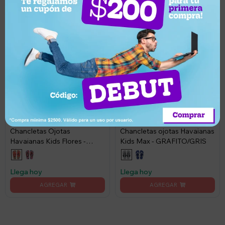
550
590
UYU
UYU
10
10
495
531
UYU
UYU
Chancletas Ojotas
Chancletas ojotas Havaianas
Havaianas Kids Flores -
Kids Max - GRAFITO/GRIS
BEIGE STRAW
Llega hoy
Llega hoy