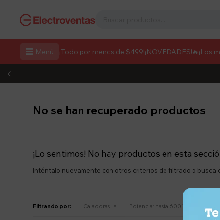

Menú
¡Todo por menos de $499!
¡NOVEDADES!
🔥¡Los 
No se han recuperado productos
¡Lo sentimos! No hay productos en esta secció
Inténtalo nuevamente con otros criterios de filtrado o busca
Quita
Filtrando por:
Caladoras
Potencia:
hasta 600 W