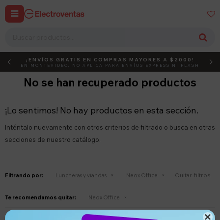


¡ENVÍOS GRATIS EN COMPRAS MAYORES A $2000!
DEBUT
ACTIVÁ EL CÓDIGO
EN MONTEVIDEO, NO APLICA PARA ENVÍOS EXPRESS NI FLASH
No se han recuperado productos
¡Lo sentimos! No hay productos en esta sección.
Inténtalo nuevamente con otros criterios de filtrado o busca en otras
secciones de nuestro catálogo.
Quitar filtros
Filtrando por:
Luncheras y viandas
Neox Office
Te recomendamos quitar:
Neox Office
