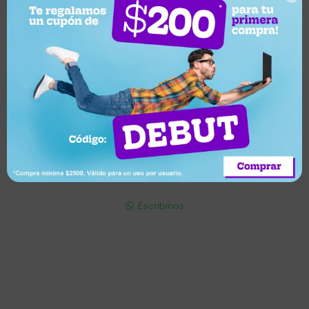
Suscríbete a nuestro newsletter
Recibí ofertas, novedades y más
Suscribirme
Soriano 932 Esq. Convención

Lunes a Viernes 9:30 a 19:00 / Sábados 9:30 a 14:00

095 772 214 (Whatsapp - Solo Mensajes)

Escribinos

Cuenta
Empresa
Compra