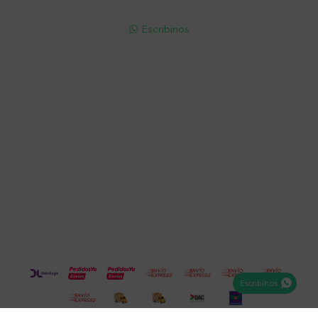
095 772 214 (Whatsapp - Solo Mensajes)

Escribinos

Cuenta
Empresa
Compra
Seguinos
Escribinos