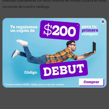
Inténtalo nuevamente con otros criterios de filtrado o busca en otras
secciones de nuestro catálogo.

Quitar filtros
Filtrando por:
Velas
Genérico
Te recomendamos quitar:
Velas
Suscríbete a nuestro newsletter
Recibí ofertas, novedades y más
Suscribirme
Soriano 932 Esq. Convención

Lunes a Viernes 9:30 a 19:00 / Sábados 9:30 a 14:00
