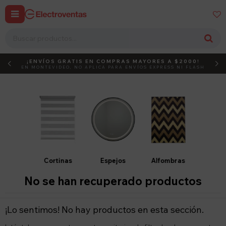


¡ENVÍOS GRATIS EN COMPRAS MAYORES A $2000!
DEBUT
ACTIVÁ EL CÓDIGO
EN MONTEVIDEO, NO APLICA PARA ENVÍOS EXPRESS NI FLASH
Cortinas
Espejos
Alfombras
No se han recuperado productos
¡Lo sentimos! No hay productos en esta sección.