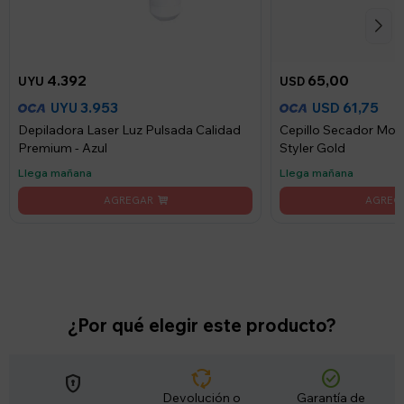
4.392
65,00
UYU
USD
3.953
61,75
UYU
USD
Depiladora Laser Luz Pulsada Calidad
Cepillo Secador Mo
Premium - Azul
Styler Gold
Llega mañana
Llega mañana
¿Por qué elegir este producto?
cycle
check_circle
encrypted
Devolución o
Garantía de