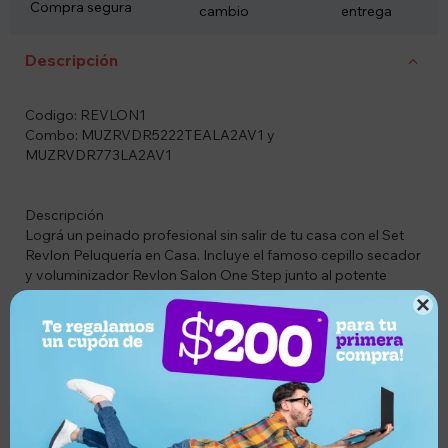
Compra segura
cambio
entrega
Descripción
Codigo: REVLON1
Combo: MUZRVDR5222TEALA2AV1 y
MUZRVDR773LA2AV1
Descripción
Lográ un peinado profesional sin salir de tu casa con el Set
Revlon Peluquería en Casa. Incluye el famoso cepillo secador
y voluminizador Revlon Salon One Step junto al potente
secador Revlon Essentials Control de Frizz de 2000W, la

combinación perfecta para secar, modelar y darle brillo a tu
cabello de manera rápida y sencilla.
El cepillo secador 2 en 1 permite secar y peinar al mismo
tiempo, aportando volumen, suavidad y un acabado brillante
gracias a su tecnología iónica anti frizz. Su diseño ovalado
facilita crear ondas suaves, puntas modeladas o un lacio
prolijo en menos tiempo.