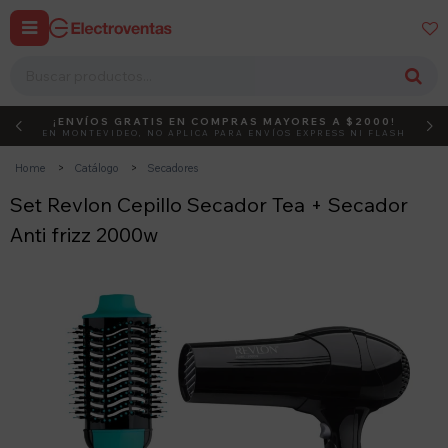


¡ENVÍOS GRATIS EN COMPRAS MAYORES A $2000!
DEBUT
ACTIVÁ EL CÓDIGO
EN MONTEVIDEO, NO APLICA PARA ENVÍOS EXPRESS NI FLASH
Home
Catálogo
Secadores
Set Revlon Cepillo Secador Tea + Secador
Anti frizz 2000w