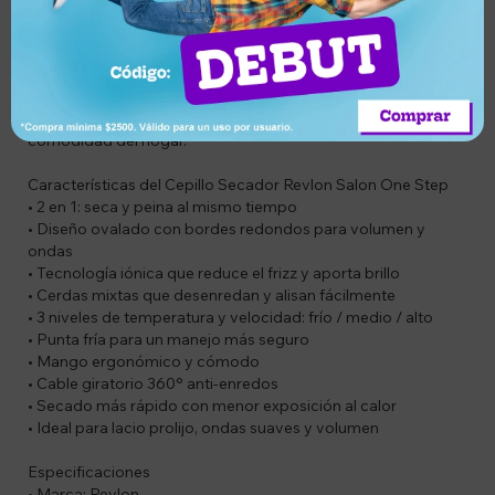
Además, el secador Revlon Essentials ofrece potencia
profesional con tecnología iónica con turmalina, ayudando a
reducir la estática y el frizz mientras protege el cabello. Sus
múltiples niveles de temperatura y velocidad permiten
adaptarse a distintos tipos de cabello y estilos.
Ideal para quienes buscan resultados de peluquería desde la
comodidad del hogar.
Características del Cepillo Secador Revlon Salon One Step
• 2 en 1: seca y peina al mismo tiempo
• Diseño ovalado con bordes redondos para volumen y
ondas
• Tecnología iónica que reduce el frizz y aporta brillo
• Cerdas mixtas que desenredan y alisan fácilmente
• 3 niveles de temperatura y velocidad: frío / medio / alto
• Punta fría para un manejo más seguro
• Mango ergonómico y cómodo
• Cable giratorio 360° anti-enredos
• Secado más rápido con menor exposición al calor
• Ideal para lacio prolijo, ondas suaves y volumen
Especificaciones
• Marca: Revlon