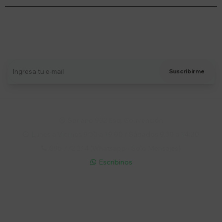
Suscríbete a nuestro newsletter
Recibí ofertas, novedades y más
Suscribirme
Soriano 932 Esq. Convención

Lunes a Viernes 9:30 a 19:00 / Sábados 9:30 a 14:00

095 772 214 (Whatsapp - Solo Mensajes)

Escribinos

Cuenta
Empresa