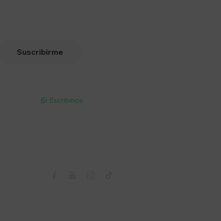
Suscribirme
pp - Solo
Escribinos

Seguinos


