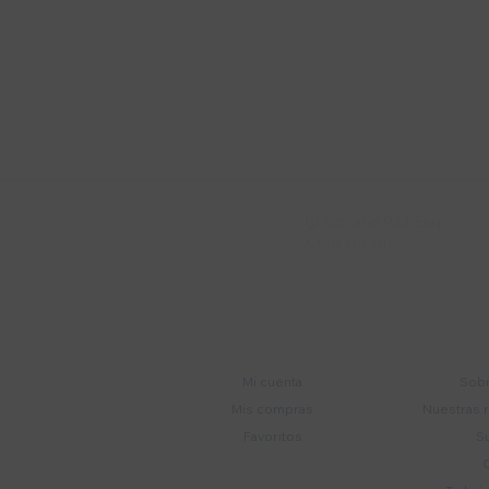
Suscríbete a nue
Recibí ofertas, novedade
Soriano 932 Esq.

Convención
Cuenta
E
Mi cuenta
Sobr
Mis compras
Nuestras 
Favoritos
S