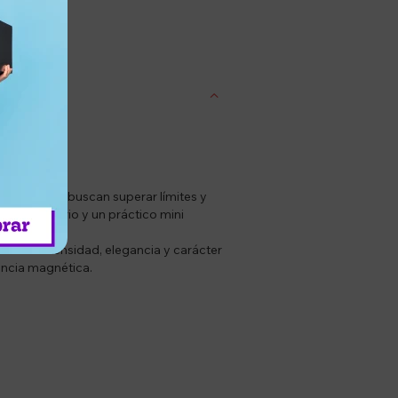
entrega
ombres que buscan superar límites y
mplementario y un práctico mini
inando intensidad, elegancia y carácter
encia magnética.