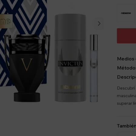
Medios 
Métodos
Descrip
Descubrí 
masculin
superar l
También