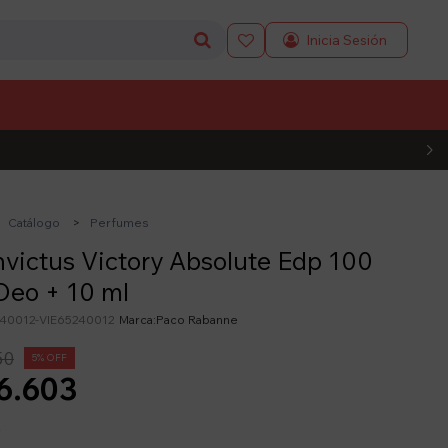

L CÓDIGO
Catálogo
Perfumes
nvictus Victory Absolute Edp 100
Deo + 10 ml
240012-VIE65240012
Paco Rabanne
50
5
6.603
y