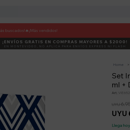
más buscados!🔥
¡Más vendidos!
¡ENVÍOS GRATIS EN COMPRAS MAYORES A $2000!
DEBUT
ACTIVÁ E
EN MONTEVIDEO, NO APLICA PARA ENVÍOS EXPRESS NI FLASH
Home
Set I
ml + 
VIE65
6.9
UYU
UYU
Llega ho