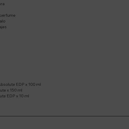
ora
 perfume
alo
ajes
Absolute EDP x 100 ml
ute x 150 ml
lute EDP x 10 ml