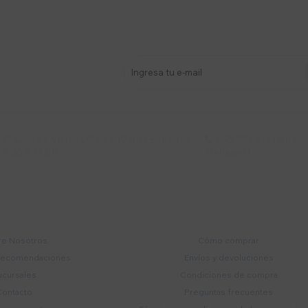
stro newsletter
s y más
Lunes a Viernes 9:30 a 19:00 / Sábados
095 772 214 (Whatsa


9:30 a 14:00
Mensajes)
mpresa
Compra
e Nosotros
Cómo comprar
recomendaciones
Envíos y devoluciones
ucursales
Condiciones de compra
Contacto
Preguntas frecuentes