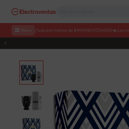

Menú
¡Todo por menos de $499!
¡NOVEDADES!
🔥¡Los 