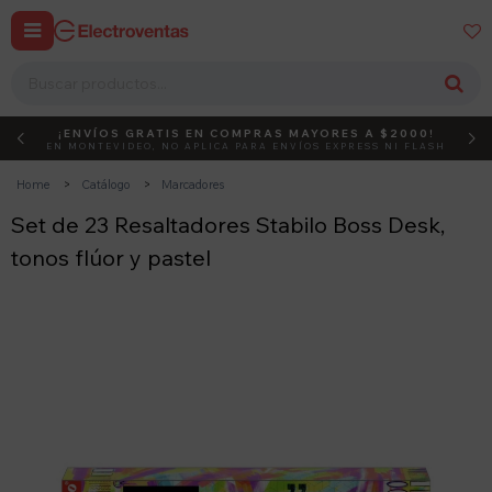


¡ENVÍOS GRATIS EN COMPRAS MAYORES A $2000!
DEBUT
ACTIVÁ EL CÓDIGO
EN MONTEVIDEO, NO APLICA PARA ENVÍOS EXPRESS NI FLASH
Home
Catálogo
Marcadores
Set de 23 Resaltadores Stabilo Boss Desk,
tonos flúor y pastel