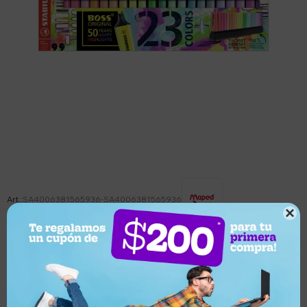
SA4006381565936-SA4006381565936

Este artículo está agotado.