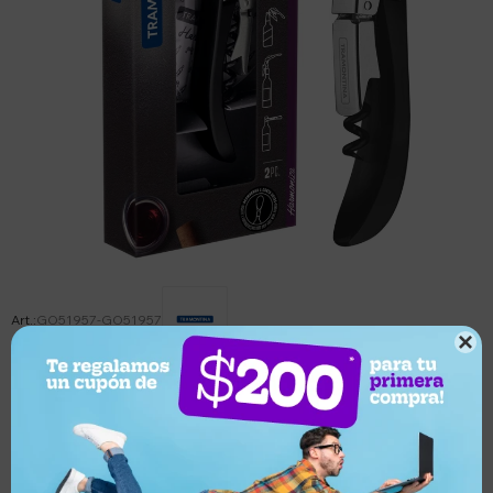
GO51957-GO51957

Este artículo está agotado.