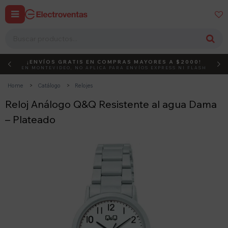


¡ENVÍOS GRATIS EN COMPRAS MAYORES A $2000!
DEBUT
ACTIVÁ EL CÓDIGO
EN MONTEVIDEO, NO APLICA PARA ENVÍOS EXPRESS NI FLASH
Home
Catálogo
Relojes
Reloj Análogo Q&Q Resistente al agua Dama
– Plateado