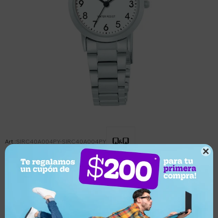
SIRC40A004PY-SIRC40A004PY

Este artículo está agotado.