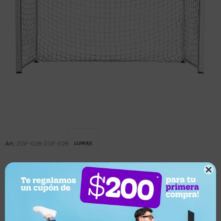
ZGF-028-ZGF-028

Este artículo está agotado.