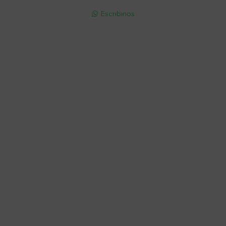
Escribinos

Cuenta
Empresa
Compra
Seguinos
© Copyright 2026 / Electroventas