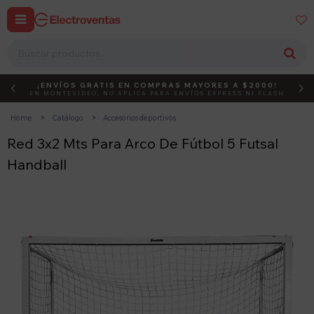


¡ENVÍOS GRATIS EN COMPRAS MAYORES A $2000!
DEBUT
ACTIVÁ EL CÓDIGO
EN MONTEVIDEO, NO APLICA PARA ENVÍOS EXPRESS NI FLASH
Home
Catálogo
Accesorios deportivos
Red 3x2 Mts Para Arco De Fútbol 5 Futsal
Handball