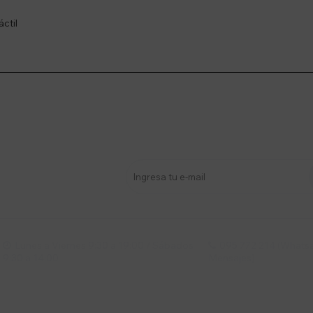
ctil
stro newsletter
s y más
Lunes a Viernes 9:30 a 19:00 / Sábados
095 772 214 (Whatsa


9:30 a 14:00
Mensajes)