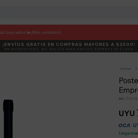
más buscados!🔥
¡Más vendidos!
¡ENVÍOS GRATIS EN COMPRAS MAYORES A $2000!
DEBUT
ACTIVÁ E
EN MONTEVIDEO, NO APLICA PARA ENVÍOS EXPRESS NI FLASH
Home
Poste
Empr
ZGS-8
UYU
U
Llega ma