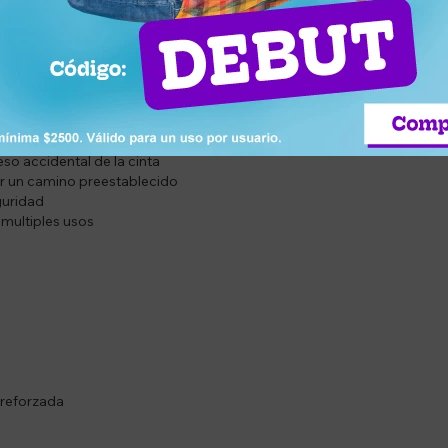
ra, ideal para organizar filas, delimitar espacios y ordenar la circula
nes. Su diseño robusto y estable permite crear recorridos claros y s
so accidental de la cinta
ar un camino preestablecido
guridad
 multiples usos
 reforzada