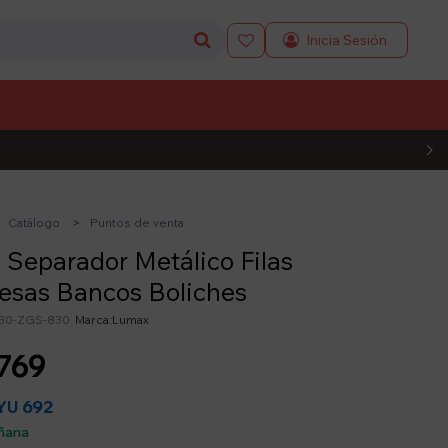

L CÓDIGO
Catálogo
Puntos de venta
 Separador Metálico Filas
esas Bancos Boliches
30-ZGS-830
Lumax
769
692
YU
ñana