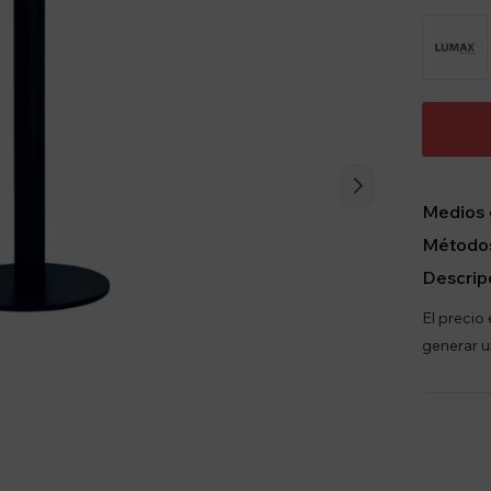
Medios 
Métodos
Descrip
El precio
generar u