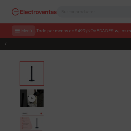

Menú
¡Todo por menos de $499!
¡NOVEDADES!
🔥¡Los 