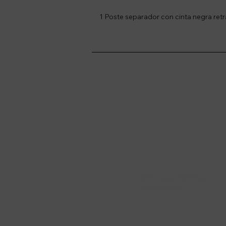
1 Poste separador con cinta negra retrá
Suscríbete a nue
Recibí ofertas, novedade
Soriano 932 Esq.

Convención