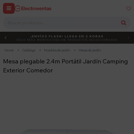


¡ENVÍOS FLASH! LLEGA EN 2 HORAS
DEBUT
ACTIVÁ EL CÓDIGO
SOLO PARA MONTEVIDEO EN PRODUCTOS SELECCIONADOS
Home
Catálogo
Muebles de jardín
Mesas de jardín
Mesa plegable 2.4m Portátil Jardín Camping
Exterior Comedor