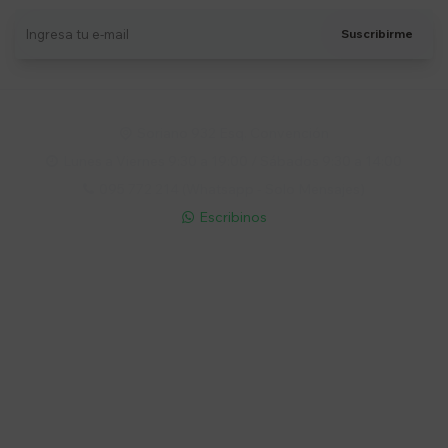
Suscribirme
Soriano 932 Esq. Convención

Lunes a Viernes 9:30 a 19:00 / Sábados 9:30 a 14:00

095 772 214 (Whatsapp - Solo Mensajes)

Escribinos

Cuenta
Empresa
Compra
Seguinos