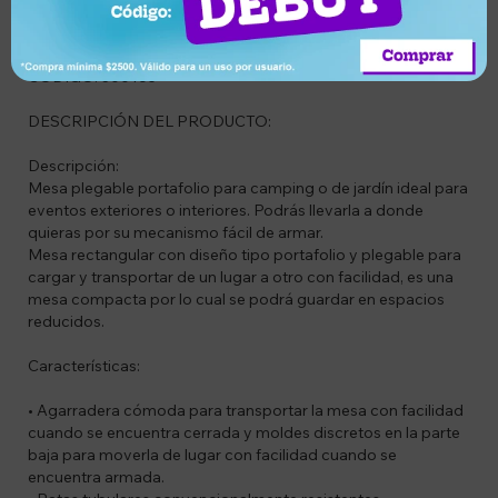
Descripción
CODIGO: 300165
DESCRIPCIÓN DEL PRODUCTO:
Descripción:
Mesa plegable portafolio para camping o de jardín ideal para
eventos exteriores o interiores. Podrás llevarla a donde
quieras por su mecanismo fácil de armar.
Mesa rectangular con diseño tipo portafolio y plegable para
cargar y transportar de un lugar a otro con facilidad, es una
mesa compacta por lo cual se podrá guardar en espacios
reducidos.
Características:
• Agarradera cómoda para transportar la mesa con facilidad
cuando se encuentra cerrada y moldes discretos en la parte
baja para moverla de lugar con facilidad cuando se
encuentra armada.