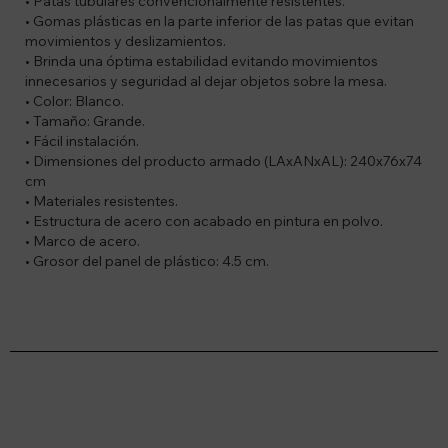
• Patas tubulares convencionalmente resistentes.
• Gomas plásticas en la parte inferior de las patas que evitan
movimientos y deslizamientos.
• Brinda una óptima estabilidad evitando movimientos
innecesarios y seguridad al dejar objetos sobre la mesa.
• Color: Blanco.
• Tamaño: Grande.
• Fácil instalación.
• Dimensiones del producto armado (LAxANxAL): 240x76x74
cm
• Materiales resistentes.
• Estructura de acero con acabado en pintura en polvo.
• Marco de acero.
• Grosor del panel de plástico: 4.5 cm.
Suscríbete a nuestro newsletter
Recibí ofertas, novedades y más