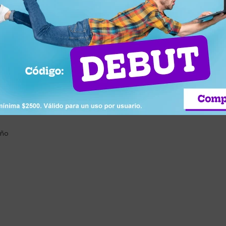
n
a más cómoda
ovimiento
año