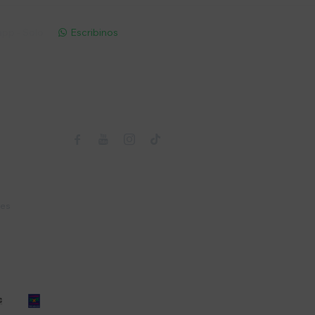
pp - Solo
Escribinos

Seguinos



nes