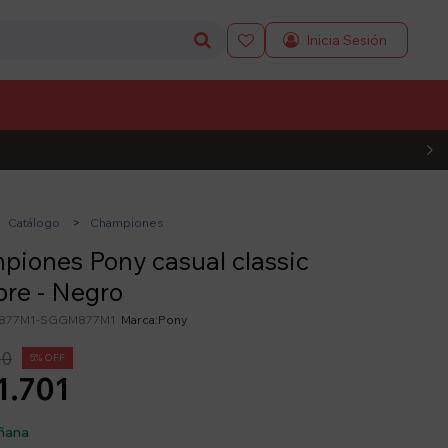

L CÓDIGO
Catálogo
Championes
iones Pony casual classic
re - Negro
877M1-SGGM877M1
Pony
90
5
1.701
ñana