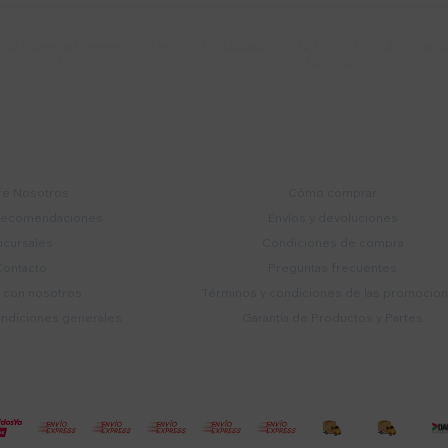
Lunes a Viernes 9:30 a 19:00 / Sábados
095 772 214 (Whatsa


9:30 a 14:00
Mensajes)
mpresa
Compra
e Nosotros
Cómo comprar
recomendaciones
Envíos y devoluciones
ucursales
Condiciones de compra
Contacto
Preguntas frecuentes
a con nosotros
Términos y condiciones de las promocio
ondiciones generales
Garantía de Productos y Partes