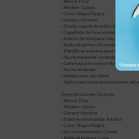
• Marca: Pony
• Modelo: Classic
• Color: Negro/Negro
• Género: Hombre
• Diseño casual de estilo clásico
• Capellada de lona resistente y liviana
• Interior de lona para mayor confort
• Suela de goma con excelente tracció
• Plantilla de espuma para una pisad
• Ajuste mediante cordones
• Caña baja para mayor libertad de m
• Ancho estándar
• Ideales para uso diario
• Aptos para todas las estaciones del 
Especificaciones Técnicas
• Marca: Pony
• Modelo: Classic
• Género: Hombre
• Edad recomendada: Adultos
• Color: Negro/Negro
• Uso recomendado: Casual
• Material exterior: Lona