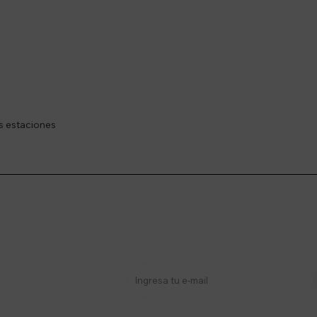
s estaciones
stro newsletter
s y más