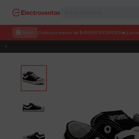

Menú
¡Todo por menos de $499!
¡NOVEDADES!
🔥¡Los 