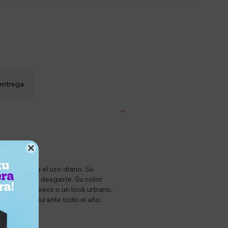
entrega

sitás para el uso diario. Su
esistencia al desgaste. Su color
tidianas, paseos o un look urbano.
para usar durante todo el año.