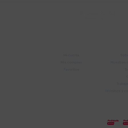
Soriano 932 Esq.

Convención
Cuenta
E
Mi cuenta
Sobr
Mis compras
Nuestras 
Favoritos
S
Trabaj
Términos y c