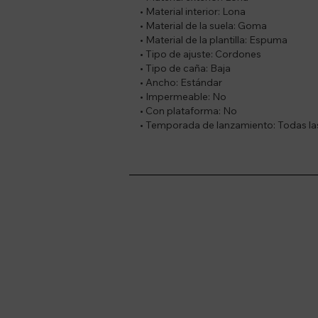
• Material interior: Lona
• Material de la suela: Goma
• Material de la plantilla: Espuma
• Tipo de ajuste: Cordones
• Tipo de caña: Baja
• Ancho: Estándar
• Impermeable: No
• Con plataforma: No
• Temporada de lanzamiento: Todas la
Suscríbete a nue
Recibí ofertas, novedade