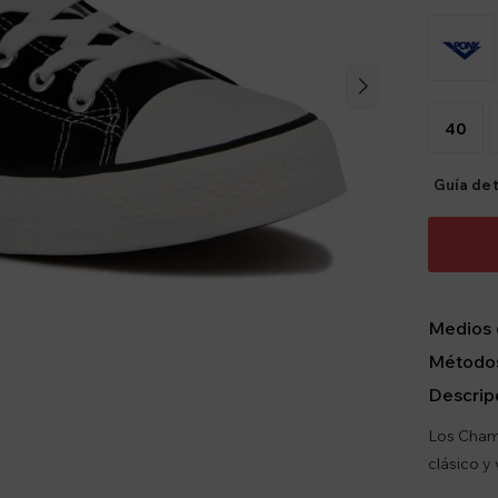
40
Guía de t
Medios 
Métodos
Descrip
Los Cham
clásico y