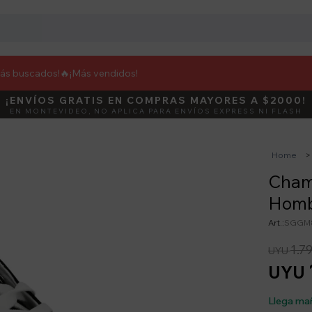
más buscados!🔥
¡Más vendidos!
¡ENVÍOS GRATIS EN COMPRAS MAYORES A $2000!
DEBUT
ACTIVÁ E
EN MONTEVIDEO, NO APLICA PARA ENVÍOS EXPRESS NI FLASH
Home
Champ
Homb
SGGM
1.7
UYU
UYU
Llega ma