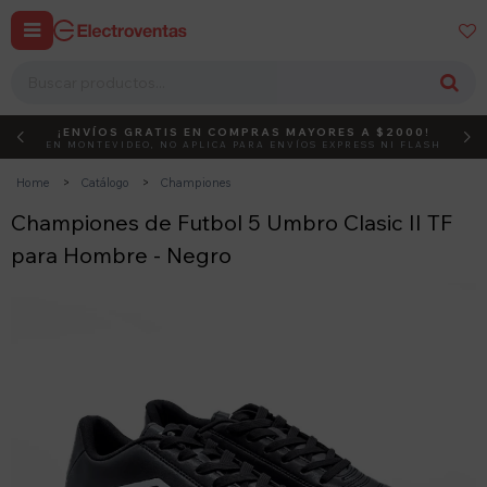


¡ENVÍOS GRATIS EN COMPRAS MAYORES A $2000!
DEBUT
ACTIVÁ EL CÓDIGO
EN MONTEVIDEO, NO APLICA PARA ENVÍOS EXPRESS NI FLASH
Home
Catálogo
Championes
Championes de Futbol 5 Umbro Clasic II TF
para Hombre - Negro