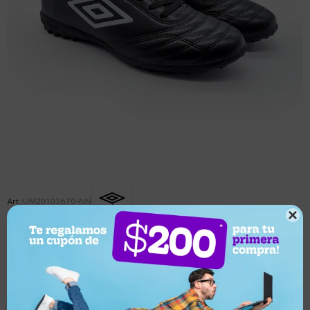
UM20103670-NN

Este artículo está agotado.