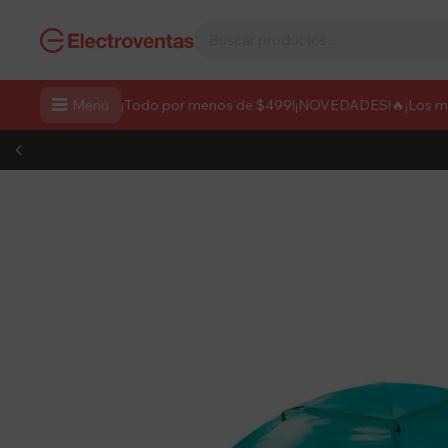

Menú
¡Todo por menos de $499!
¡NOVEDADES!
🔥¡Los 