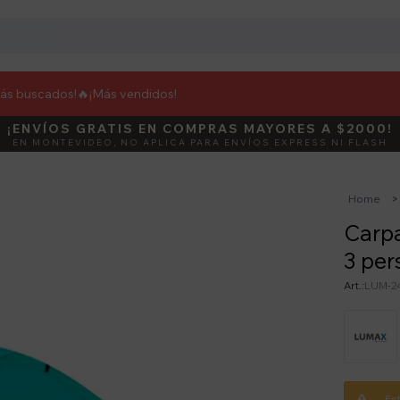
más buscados!🔥
¡Más vendidos!
¡ENVÍOS GRATIS EN COMPRAS MAYORES A $2000!
DEBUT
ACTIVÁ E
EN MONTEVIDEO, NO APLICA PARA ENVÍOS EXPRESS NI FLASH
Home
Carp
3 per
LUM-2
Es