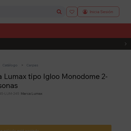

L CÓDIGO
Catálogo
Carpas
a Lumax tipo Igloo Monodome 2-
sonas
45-LUM-245
Lumax
te artículo está agotado.