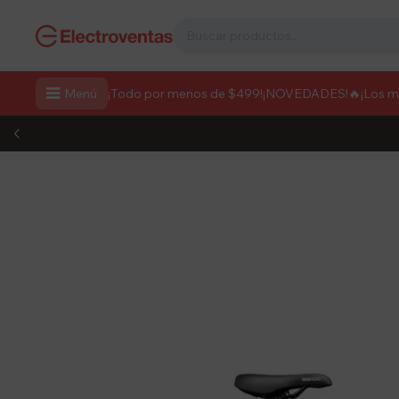

Menú
¡Todo por menos de $499!
¡NOVEDADES!
🔥¡Los 