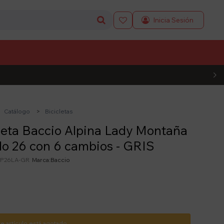

L CÓDIGO
Catálogo
Bicicletas
leta Baccio Alpina Lady Montaña
o 26 con 6 cambios - GRIS
P26LA-GR
Baccio
te artículo está agotado.