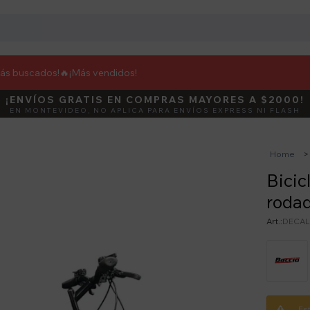
más buscados!🔥
¡Más vendidos!
¡ENVÍOS GRATIS EN COMPRAS MAYORES A $2000!
DEBUT
ACTIVÁ E
EN MONTEVIDEO, NO APLICA PARA ENVÍOS EXPRESS NI FLASH
Home
Bicic
rodad
DECAL
Es