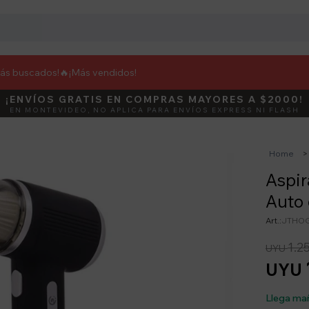
más buscados!🔥
¡Más vendidos!
¡ENVÍOS GRATIS EN COMPRAS MAYORES A $2000!
DEBUT
ACTIVÁ E
EN MONTEVIDEO, NO APLICA PARA ENVÍOS EXPRESS NI FLASH
Home
Aspir
Auto 
JTHOG
1.2
UYU
UYU
Llega ma