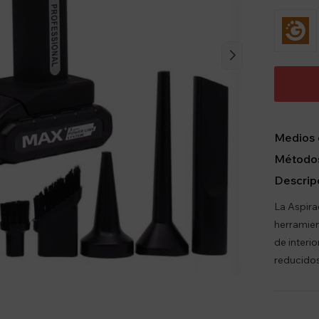
Medios 
Métodos
Descrip
La Aspir
herramien
de interi
reducidos