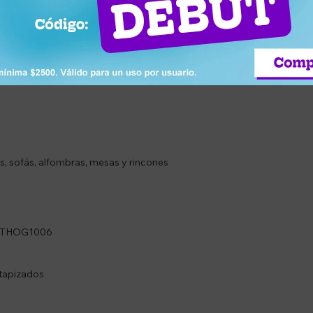
 residuos pequeños
o cómodo
 versatilidad
, tapizados y más
impiar
s, sofás, alfombras, mesas y rincones
h JTHOG1006
 tapizados