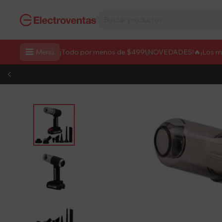

Menú
¡Todo por menos de $499!
¡NOVEDADES!
🔥¡Los 