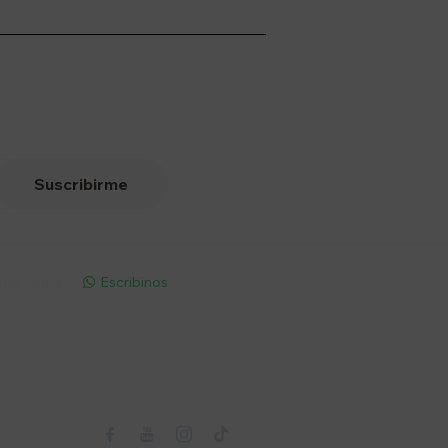
Suscribirme
pp - Solo
Escribinos

Seguinos


