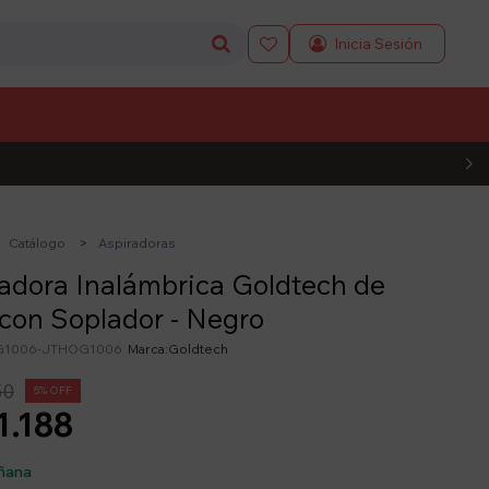

L CÓDIGO
Catálogo
Aspiradoras
adora Inalámbrica Goldtech de
con Soplador - Negro
1006-JTHOG1006
Goldtech
50
5
1.188
ñana