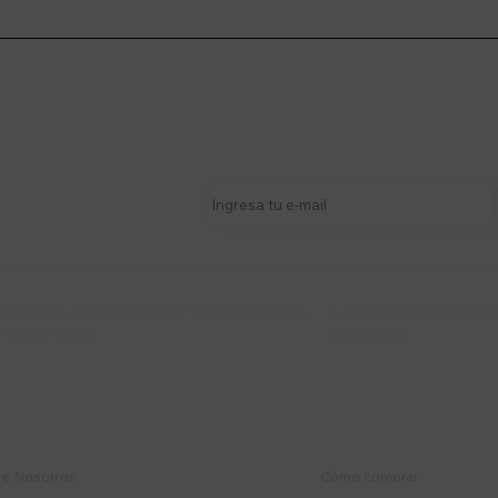
stro newsletter
s y más
Lunes a Viernes 9:30 a 19:00 / Sábados
095 772 214 (Whatsa


9:30 a 14:00
Mensajes)
mpresa
Compra
e Nosotros
Cómo comprar