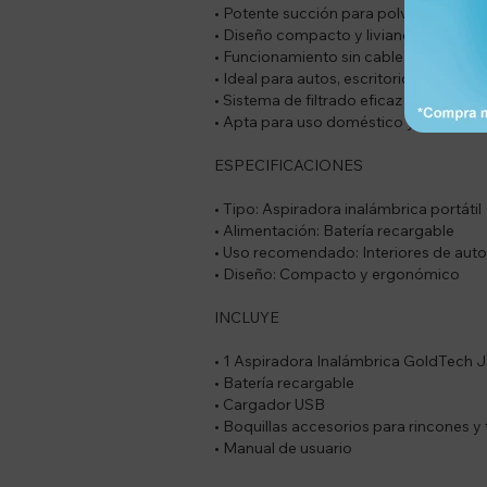
• Potente succión para polvo, migas y
• Diseño compacto y liviano para us
• Funcionamiento sin cable para mayor
• Ideal para autos, escritorios, sillones
• Sistema de filtrado eficaz y fácil de l
• Apta para uso doméstico y vehículos
ESPECIFICACIONES
• Tipo: Aspiradora inalámbrica portátil
• Alimentación: Batería recargable
• Uso recomendado: Interiores de auto
• Diseño: Compacto y ergonómico
INCLUYE
• 1 Aspiradora Inalámbrica GoldTec
• Batería recargable
• Cargador USB
• Boquillas accesorios para rincones y
• Manual de usuario