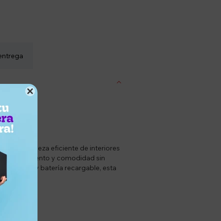
entrega

a la limpieza eficiente de interiores
ad de movimiento y comodidad sin
de succión y batería recargable, esta