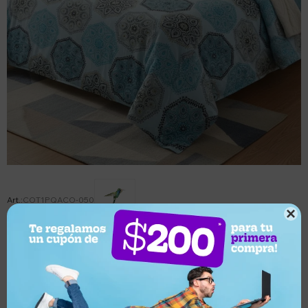
COT1PQACO-050

Este artículo está agotado.