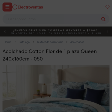


¡ENVÍOS GRATIS EN COMPRAS MAYORES A $2000!
DEBUT
ACTIVÁ EL CÓDIGO
EN MONTEVIDEO, NO APLICA PARA ENVÍOS EXPRESS NI FLASH
Home
Catálogo
Textiles de dormitorio
Acolchados
Acolchado Cotton Flor de 1 plaza Queen
240x160cm - 050